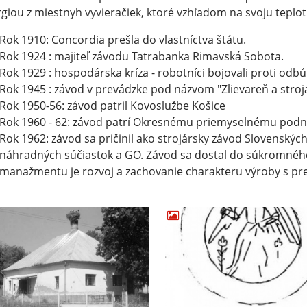
giou z miestnyh vyvieračiek, ktoré vzhľadom na svoju teplo
Rok 1910: Concordia prešla do vlastníctva štátu.
Rok 1924 : majiteľ závodu Tatrabanka Rimavská Sobota.
Rok 1929 : hospodárska kríza - robotníci bojovali proti odb
Rok 1945 : závod v prevádzke pod názvom "Zlievareň a str
Rok 1950-56: závod patril Kovoslužbe Košice
Rok 1960 - 62: závod patrí Okresnému priemyselnému podn
Rok 1962: závod sa pričinil ako strojársky závod Slovensk
náhradných súčiastok a GO. Závod sa dostal do súkromného
manažmentu je rozvoj a zachovanie charakteru výroby s pr