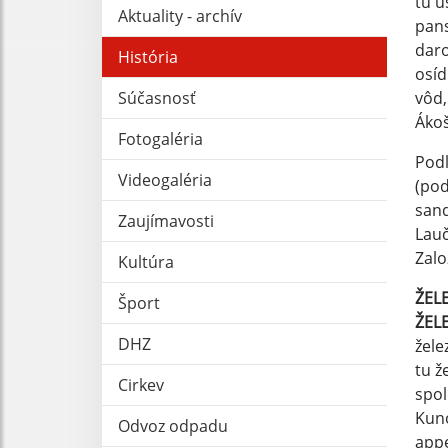
tu u
Aktuality - archív
pans
daro
História
osíd
Súčasnosť
vôd,
Ákoš
Fotogaléria
Podľ
Videogaléria
(pod
sand
Zaujímavosti
Lauč
Zalo
Kultúra
ŽEL
Šport
ŽEL
DHZ
žele
tu ž
Cirkev
spol
Kuno
Odvoz odpadu
appe