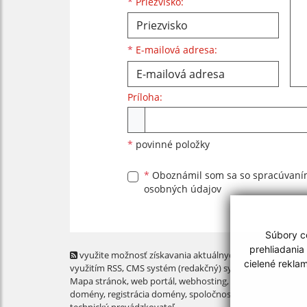
*
Priezvisko:
*
E-mailová adresa:
Príloha:
Príloha
*
povinné položky
*
Oboznámil som sa so
spracúvan
osobných údajov
Súbory co
prehliadania
využite možnosť získavania aktuálnych informácií s
cielené rekla
využitím RSS
, CMS systém (redakčný) systém ECHELON 2,
Mapa stránok
,
web portál
,
webhosting
,
webex.digital, s.r.o
domény
,
registrácia domény
,
spoločnosť webex.digital, s.r.