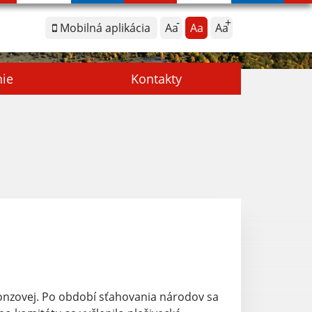
Mobilná aplikácia
Aa
Aa
Aa
nie
Kontakty
bronzovej. Po období sťahovania národov sa