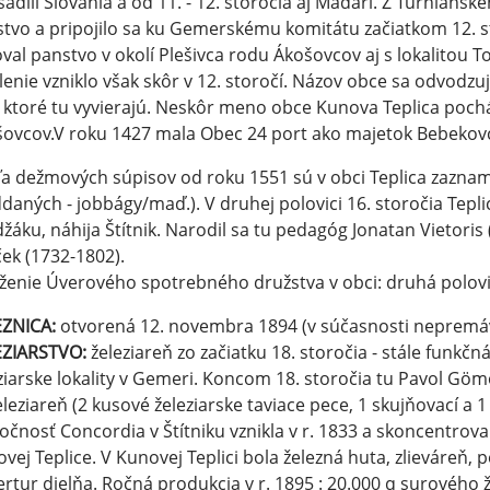
sadili Slovania a od 11. - 12. storočia aj Maďari. Z Turniansk
tvo a pripojilo sa ku Gemerskému komitátu začiatkom 12. stor
val panstvo v okolí Plešivca rodu Ákošovcov aj s lokalitou T
lenie vzniklo však skôr v 12. storočí. Názov obce sa odvodzu
 ktoré tu vyvierajú. Neskôr meno obce Kunova Teplica poch
ovcov.V roku 1427 mala Obec 24 port ako majetok Bebekovcov
a dežmových súpisov od roku 1551 sú v obci Teplica zaznam
daných - jobbágy/maď.). V druhej polovici 16. storočia Tepli
žáku, náhija Štítnik. Narodil sa tu pedagóg Jonatan Vietoris
ek (1732-1802).
ženie Úverového spotrebného družstva v obci: druhá polovi
EZNICA:
otvorená 12. novembra 1894 (v súčasnosti nepremá
EZIARSTVO:
železiareň zo začiatku 18. storočia - stále funkč
ziarske lokality v Gemeri. Koncom 18. storočia tu Pavol Gö
eleziareň (2 kusové železiarske taviace pece, 1 skujňovací a 
očnosť Concordia v Štítniku vznikla v r. 1833 a skoncentrova
vej Teplice. V Kunovej Teplici bola železná huta, zlieváreň,
rtur dielňa. Ročná produkcia v r. 1895 : 20.000 q surového