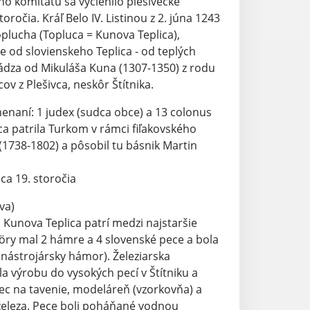
eho komitátu sa vyčlenilo plešivecké
očia. Kráľ Belo IV. Listinou z 2. júna 1243
oplucha (Topluca = Kunova Teplica),
je od slovienskeho Teplica - od teplých
ádza od Mikuláša Kuna (1307-1350) z rodu
 z Plešivca, neskôr Štítnika.
enaní: 1 judex (sudca obce) a 13 colonus
ca patrila Turkom v rámci fiľakovského
 (1738-1802) a pôsobil tu básnik Martin
ca 19. storočia
va)
ná Kunova Teplica patrí medzi najstaršie
möry mal 2 hámre a 4 slovenské pece a bola
1 nástrojársky hámor). Železiarska
la výrobu do vysokých pecí v Štítniku a
 pec na tavenie, modeláreň (vzorkovňa) a
 železa. Pece boli poháňané vodnou