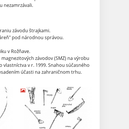
tu nezamrzávali.
úraniu závodu štrajkami.
ojáreň" pod národnou správou.
iku v Rožňave.
ých magnezitových závodov (SMZ) na výrobu
 vlastníctva v r. 1999. Snahou súčasného
esadením účasti na zahraničnom trhu.