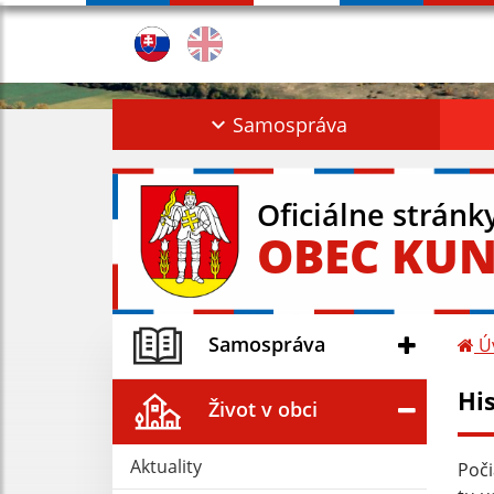
Samospráva
Oficiálne stránk
OBEC KUN
Samospráva
Ú
Hi
Život v obci
Aktuality
Poči