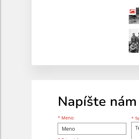
Napíšte nám
Meno
Priezvisko
E-mailová adresa
*
Meno:
*
Te