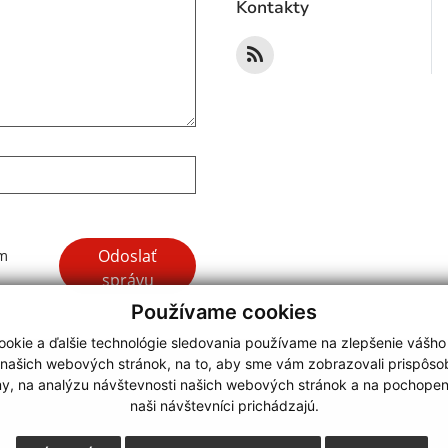
Kontakty
Google reCaptcha Response
Odoslať
ím
správu
Používame cookies
okie a ďalšie technológie sledovania používame na zlepšenie vášho
 našich webových stránok, na to, aby sme vám zobrazovali prispôs
my, na analýzu návštevnosti našich webových stránok a na pochopeni
webdesign |
naši návštevníci prichádzajú.
.
,
o.
,