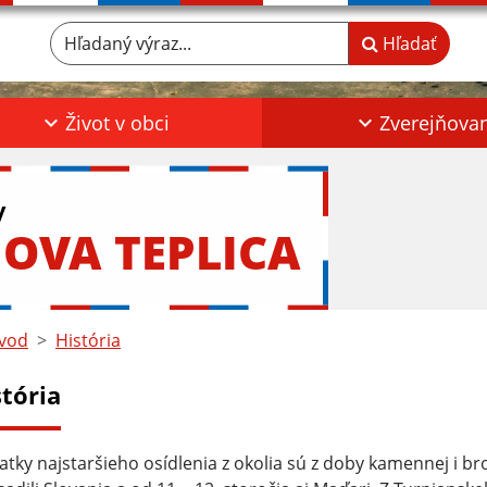
Hľadaný výraz...
Hľadať
Život v obci
Zverejňova
y
OVA TEPLICA
vod
História
stória
atky najstaršieho osídlenia z okolia sú z doby kamennej i 