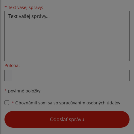
Text vašej správy...
*
Text vašej správy:
Príloha:
Príloha
*
povinné položky
*
Oboznámil som sa so
spracúvaním osobných údajov
Google reCaptcha Response
Odoslať správu