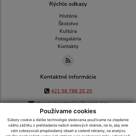
Rýchle odkazy
História
Školstvo
Kultúra
Fotogaléria
Kontakty
Kontaktné informácie
421 58 788 25 20
obec.kunovateplica@gmail.com
Používame cookies
Súbory cookie a ďalšie technológie sledovania používame na zlepšenie
vášho zážitku z prehliadania našich webových stránok, na to, aby sme
využite možnosť získavania aktuálnych informácií s využitím RSS
,
vám zobrazovali prispôsobený obsah a cielené reklamy, na analýzu