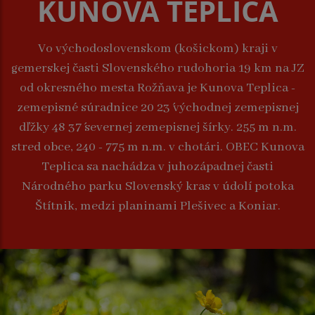
KUNOVA TEPLICA
Vo východoslovenskom (košickom) kraji v
gemerskej časti Slovenského rudohoria 19 km na JZ
od okresného mesta Rožňava je Kunova Teplica -
zemepisné súradnice 20 23´ východnej zemepisnej
dľžky 48 37´ severnej zemepisnej šírky. 255 m n.m.
stred obce, 240 - 775 m n.m. v chotári. OBEC Kunova
Teplica sa nachádza v juhozápadnej časti
Národného parku Slovenský kras v údolí potoka
Štítnik, medzi planinami Plešivec a Koniar.