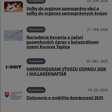
25. JÚN 2026
Oznámenia
Voľby do orgánov samosprávy obcí a
voľby do orgánov samosprávnych krajov
27. FEB 2026
Oznámenia
Nariadenie konania o začatí
pozemkových úprav v katastrálnom
území Kunova Teplica
30. DEC 2025
Oznámenia
HARMONOGRAM VÝVOZU ODPADU 2026
/ HULLADÉKNAPTÁR
18. JÚL 2025
Oznámenia
Zisťovanie o mobilite domácností 2025