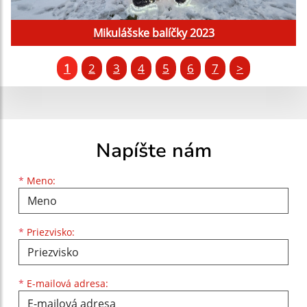
Mikulášske balíčky 2023
1
2
3
4
5
6
7
>
Napíšte nám
Meno
Priezvisko
E-mailová adresa
*
Meno:
*
Priezvisko:
*
E-mailová adresa: