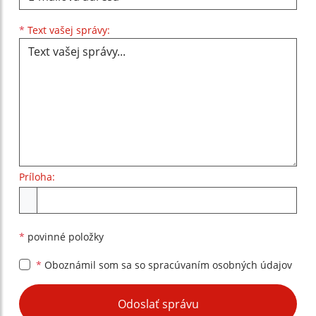
Text vašej správy...
*
Text vašej správy:
Príloha:
Príloha
*
povinné položky
*
Oboznámil som sa so
spracúvaním osobných údajov
Google reCaptcha Response
Odoslať správu