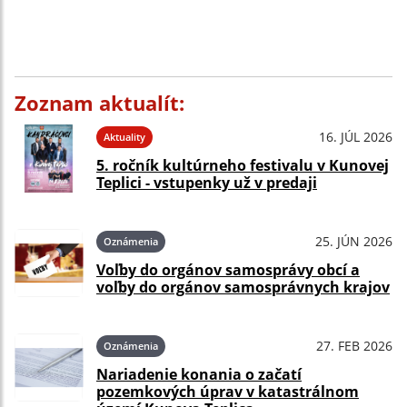
Zoznam aktualít:
16. JÚL 2026
Aktuality
5. ročník kultúrneho festivalu v Kunovej
Teplici - vstupenky už v predaji
25. JÚN 2026
Oznámenia
Voľby do orgánov samosprávy obcí a
voľby do orgánov samosprávnych krajov
27. FEB 2026
Oznámenia
Nariadenie konania o začatí
pozemkových úprav v katastrálnom