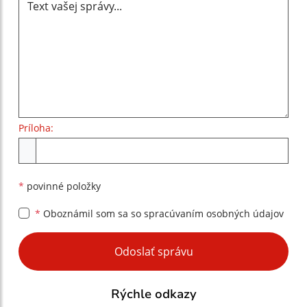
Príloha:
Príloha
*
povinné položky
*
Oboznámil som sa so
spracúvaním osobných údajov
Google reCaptcha Response
Odoslať správu
Rýchle odkazy