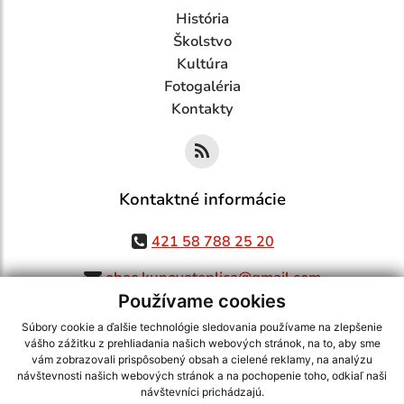
História
Školstvo
Kultúra
Fotogaléria
Kontakty
Kontaktné informácie
421 58 788 25 20
obec.kunovateplica@gmail.com
Používame cookies
Súbory cookie a ďalšie technológie sledovania používame na zlepšenie
vášho zážitku z prehliadania našich webových stránok, na to, aby sme
využite možnosť získavania aktuálnych informácií s využitím RSS
,
vám zobrazovali prispôsobený obsah a cielené reklamy, na analýzu
CMS systém (redakčný) systém ECHELON 2,
Mapa stránok
,
web portál
,
návštevnosti našich webových stránok a na pochopenie toho, odkiaľ naši
návštevníci prichádzajú.
webhosting
,
webex.digital, s.r.o.
,
domény
,
registrácia domény
,