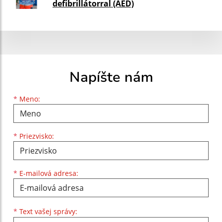
defibrillátorral (AED)
Napíšte nám
Meno
Priezvisko
E-mailová adresa
*
Meno:
*
Priezvisko:
*
E-mailová adresa:
Text vašej správy...
*
Text vašej správy: