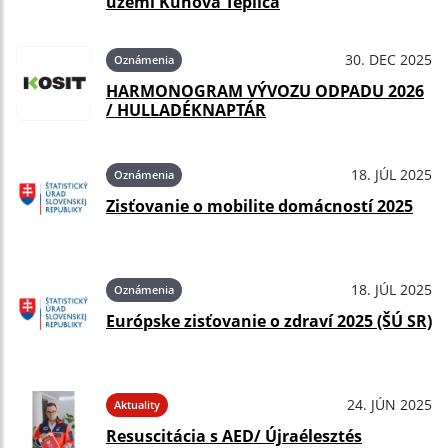
území Kunova Teplica
30. DEC 2025
Oznámenia
HARMONOGRAM VÝVOZU ODPADU 2026
/ HULLADÉKNAPTÁR
18. JÚL 2025
Oznámenia
Zisťovanie o mobilite domácností 2025
18. JÚL 2025
Oznámenia
Európske zisťovanie o zdraví 2025 (ŠÚ SR)
24. JÚN 2025
Aktuality
Resuscitácia s AED/ Újraélesztés