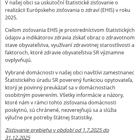
V našej obci sa uskutoční štatistické zisťovanie o
realizácii Európskeho zisťovania o zdraví (EHIS) v roku
2025.
Cieľom zisťovania EHIS je prostredníctvom štatistických
údajov a indikátorov zdravia získať obraz o zdravotnom
stave obyvateľstva, využívaní zdravotnej starostlivosti a
faktoroch, ktoré zdravie obyvateľstva SR významne
ovplyvňujú.
Vybrané domácnosti v našej obci navštívi zamestnanec
Štatistického úradu SR poverený funkciou opytovateľa,
ktorý je povinný preukázať sa v domácnostiach
osobitným poverením. Všetky informácie a názory,
ktoré nám v rámci tohto zisťovania domácnosti
poskytnú, sú chránené, nezverejňujú sa a slúžia
výlučne pre potreby štátnej štatistiky.
Zisťovanie prebieha v období od 1.7.2025 do
31.12.2025