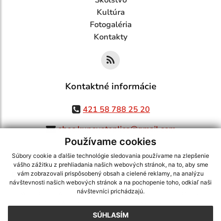
Kultúra
Fotogaléria
Kontakty
Kontaktné informácie
421 58 788 25 20
obec.kunovateplica@gmail.com
Používame cookies
Súbory cookie a ďalšie technológie sledovania používame na zlepšenie
vášho zážitku z prehliadania našich webových stránok, na to, aby sme
využite možnosť získavania aktuálnych informácií s využitím RSS
,
vám zobrazovali prispôsobený obsah a cielené reklamy, na analýzu
návštevnosti našich webových stránok a na pochopenie toho, odkiaľ naši
CMS systém (redakčný) systém ECHELON 2,
Mapa stránok
,
web portál
,
návštevníci prichádzajú.
webhosting
,
webex.digital, s.r.o.
,
domény
,
registrácia domény
,
spoločnosť webex.digital, s.r.o.
,
technický prevádzkovateľ
SÚHLASÍM