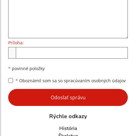
Príloha:
Príloha
*
povinné položky
*
Oboznámil som sa so
spracúvaním osobných údajov
Google reCaptcha Response
Odoslať správu
Rýchle odkazy
História
Školstvo